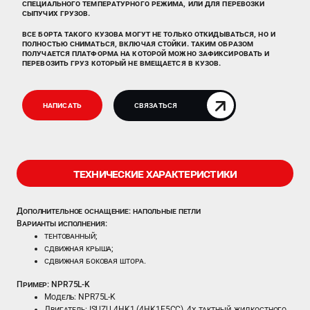
специального температурного режима, или для перевозки
сыпучих грузов.
Все борта такого кузова могут не только откидываться, но и
полностью сниматься, включая стойки. Таким образом
получается платформа на которой можно зафиксировать и
перевозить груз который не вмещается в кузов.
Написать
Связаться
ТЕХНИЧЕСКИЕ ХАРАКТЕРИСТИКИ
Дополнительное оснащение: напольные петли
Варианты исполнения:
тентованный;
сдвижная крыша;
сдвижная боковая штора.
Пример: NPR75L-K
Модель: NPR75L-K
Двигатель: ISUZU 4HK1 (4HK1E5CC), 4х тактный, жидкостного