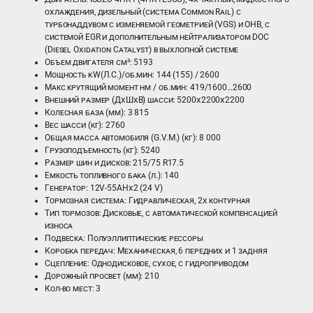
охлаждения, дизельный (система Common Rail) с
турбонаддувом с изменяемой геометрией (VGS) и ОНВ, с
системой EGR и дополнительным нейтрализатором DOC
(Diesel Oxidation Catalyst) в выхлопной системе
Объем двигателя см³: 5193
Мощность kW(Л.С.)/об.мин: 144 (155) / 2600
Maкс крутящий момент нм / об.мин: 419/1600…2600
Внешний размер (ДхШхВ) шасси: 5200х2200х2200
Колесная база (мм): 3 815
Вес шасси (кг): 2760
Общая масса автомобиля (G.V.M.) (кг): 8 000
Грузоподъемность (кг): 5240
Размер шин и дисков: 215/75 R17.5
Емкость топливного бака (л.): 140
Генератор: 12V-55AHx2 (24 V)
Тормозная система: Гидравлическая, 2х контурная
Тип тормозов: Дисковые, с автоматической компенсацией
износа
Подвеска: Полуэллиптические рессоры
Коробка передач: Механическая, 6 передних и 1 задняя
Сцепление: Однодисковое, сухое, с гидроприводом
Дорожный просвет (мм): 210
Кол-во мест: 3